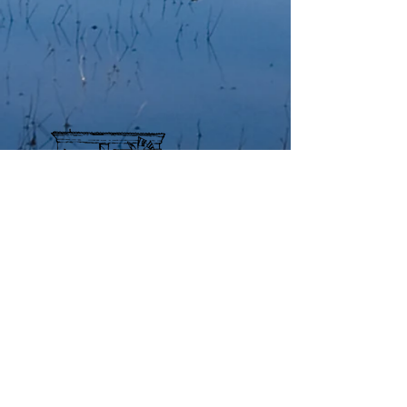
Mairie de Plan d'aups
Saint Baume
1 Pl. de L’Hotel de Ville,
83640 Plan-d'Aups-Sainte-Baume
Nous contacter
Mail : mairie@plan-daups.fr