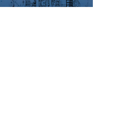
Mairie de Plan d'aups
Saint Baume
1 Pl. de L’Hotel de Ville,
83640 Plan-d'Aups-Sainte-Baume
Nous contacter
Mail : mairie@plan-daups.fr
Tél : 04 42 04 50 10
Horaires d'ouverture
Lundi de 13h30 à 17h00
Mardi/ Jeudi / Vendredi
de 8h30 à 12h et de 13h30 h à 17h
Mercredi de 08h30 à 12h00