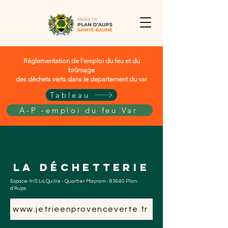
Réglementation de l'emploi du feu et du
brûmage
des déchets verts dans le departement du var
Tableau
A-P -emploi du feu Var
La déchetterie
Espace-triS La Quille - Quartier Mayram - 83640 Plan
d’Aups
www.jetrieenprovenceverte.fr