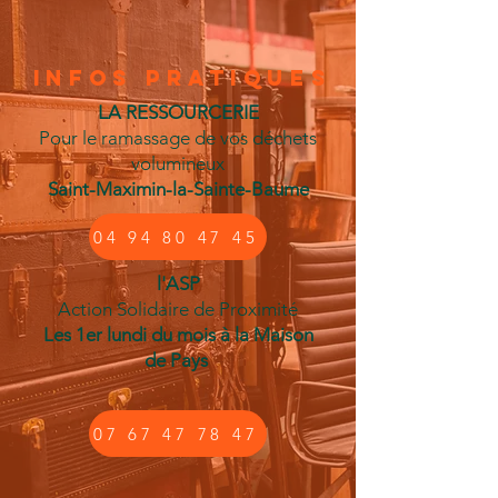
infos pratiques
LA RESSOURCERIE
Pour le ramassage de vos déchets
volumineux
Saint-Maximin-la-Sainte-Baume
04 94 80 47 45
l'ASP
Action Solidaire de Proximité
Les 1er lundi du mois à la Maison
de Pays
07 67 47 78 47