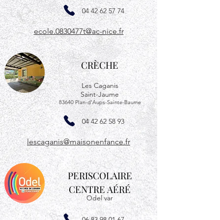
04 42 62 57 74
ecole.0830477t@ac-nice.fr
CRÈCHE
Les Caganis
Saint-Jaume
83640 Plan-d'Aups-Sainte-Baume
04 42 62 58 93
lescaganis@maisonenfance.fr
PERISCOLAIRE
CENTRE AÉRÉ
Odel var
06 83 98 01 67