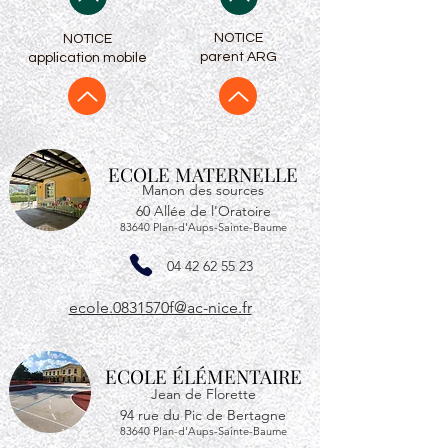
NOTICE
NOTICE
parent ARG
application mobile
ECOLE MATERNELLE
Manon des sources
​60 Allée de
l'Oratoire
83640 Plan-d'Aups-Sainte-Baum
e
04 42 62 55 23
ecole.0831570f@ac-nice.fr
ECOLE ÉLÉMENTAIRE
Jean de Florette
94 rue du Pic de
Bertagne
83640 Plan-d'Aups-Sainte-Baume