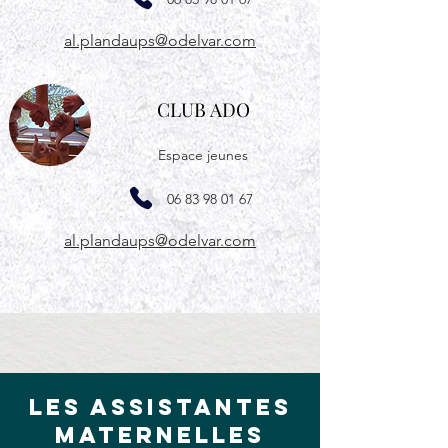
al.plandaups@odelvar.com
CLUB ADO
Espace jeunes
06 83 98 01 67
al.plandaups@odelvar.com
les assistantes
maternelles