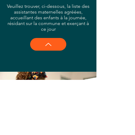
Veuillez trouver, ci-dessous, la liste des
assistantes maternelles agréées,
accueillant des enfants à la journée,
résidant sur la commune et exerçant à
ce jour