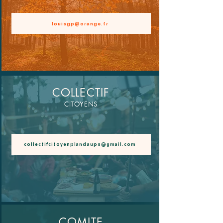
louisgp@orange.fr
COLLECTIF
CITOYENS
.
collectifcitoyenplandaups@gmail.com
COMITE