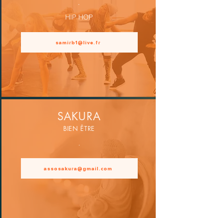
.
HIP HOP
samirb1@live.fr
SAKURA
BIEN ÊTRE
.
assosakura@gmail.com