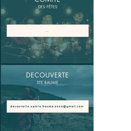
DES FÊTES
.
...
DECOUVERTE
STE BAUME
.
decouverte.sainte.baume.asso@gmail.com