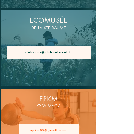
ECOMUSÉE
DE LA STE BAUME
.
stebaume@club-internet.fr
EPKM
KRAV MAGA
.
epkm83@gmail.com