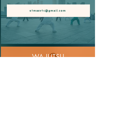
stmaxvtc@gmail.com
WA-JUTSU
.
.
rolandhino@live.fr