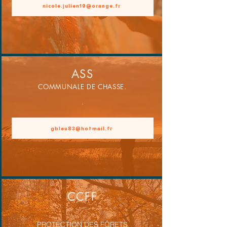
nicole.julien19@orange.fr
ASS
COMMUNALE DE CHASSE
.
.
gbleu83@hotmail.fr
CCFF
.
PROTECTION DES FÔRETS