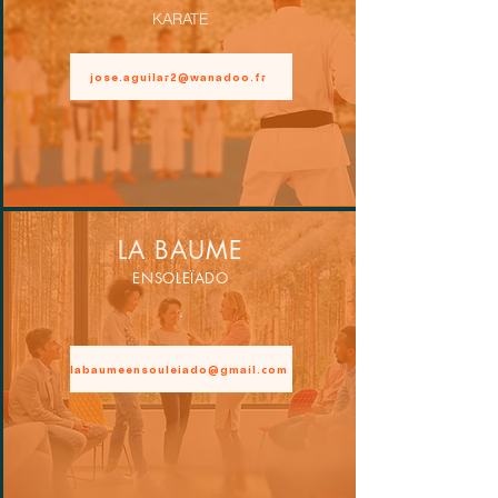
KARATE
jose.aguilar2@wanadoo.fr
LA BAUME
ENSOLEÏADO
.
labaumeensouleiado@gmail.com