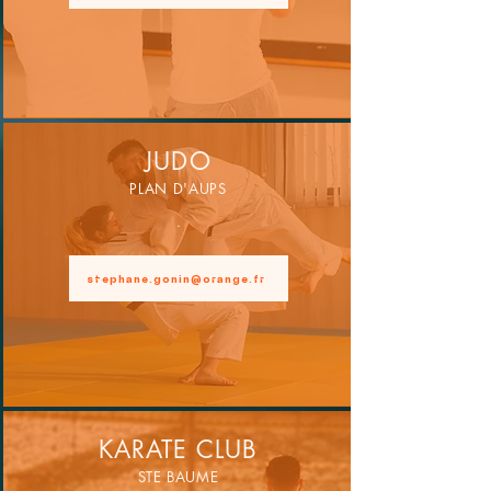
JUDO
PLAN D'AUPS
.
stephane.gonin@orange.fr
KARATE CLUB
STE BAUME