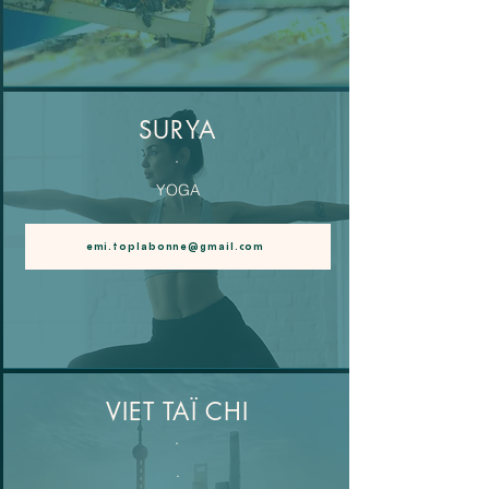
SURYA
.
YOGA
emi.toplabonne@gmail.com
VIET TAÏ CHI
.
.