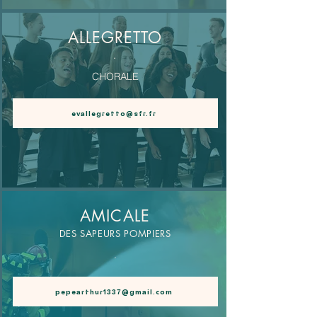
ALLEGRETTO
.
CHORALE
evallegretto@sfr.fr
AMICALE
DES SAPEURS POMPIERS
.
pepearthur1337@gmail.com