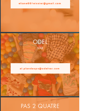
eliane66teissier@gmail.com
ODEL
VAR
.
al.plandaups@odelvar.com
PAS 2 QUATRE