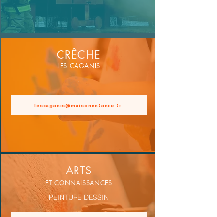
CRÊCHE
LES CAGANIS
.
lescaganis@maisonenfance.fr
ARTS
ET CONNAISSANCES
PEINTURE DESSIN