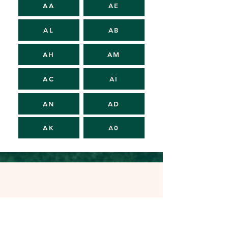
AA
AE
AL
AB
AH
AM
AC
AI
AN
AD
AK
A0