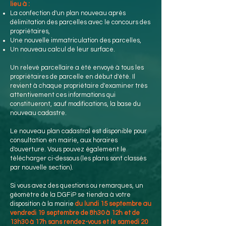
lieu à :
La confection d'un plan nouveau après
délimitation des parcelles avec le concours des
propriétaires,
Une nouvelle immatriculation des parcelles,
Un nouveau calcul de leur surface.
Un relevé parcellaire a été envoyé à tous les
propriétaires de parcelle en début d'été. Il
revient à chaque propriétaire d'examiner très
attentivement ces informations qui
constitueront, sauf modifications, la base du
nouveau cadastre.
Le nouveau plan cadastral est disponible pour
consultation en mairie, aux horaires
d'ouverture. Vous pouvez également le
télécharger ci-dessous (les plans sont classés
par nouvelle section).
Si vous avez des questions ou remarques, un
géomètre de la DGFiP se tiendra à votre
disposition à la mairie
du lundi 15 septembre au
vendredi 19 septembre de 8h30 à 12h et de
13h30 à 17h sans rendez-vous et le samedi 20